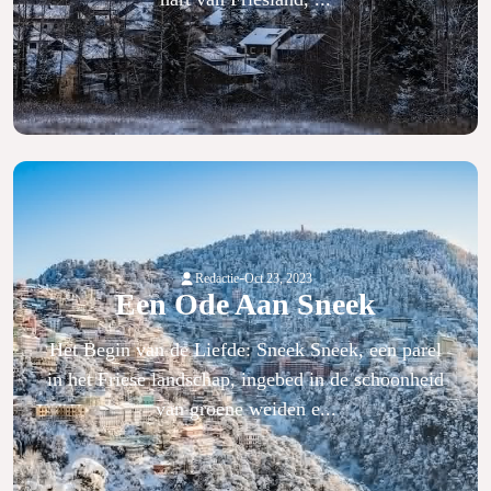
-
Redactie
Oct 23, 2023
Een Ode Aan Sneek
Het Begin van de Liefde: Sneek Sneek, een parel
in het Friese landschap, ingebed in de schoonheid
van groene weiden e...