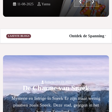
❮
❯
11-08-2025
Yanna
Ontdek de Spanning van Bu
LAATSTE BLOGS
-
Redactie
Oct 23, 2023
De Charme van Sneek
Mysterie en Intrige in Sneek Er zijn maar weinig
plaatsen zoals Sneek. Deze stad, gelegen in het
hart van Friesland, ...